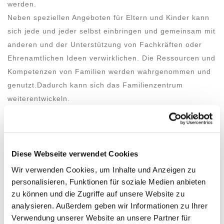
werden.
Neben speziellen Angeboten für Eltern und Kinder kann
sich jede und jeder selbst einbringen und gemeinsam mit
anderen und der Unterstützung von Fachkräften oder
Ehrenamtlichen Ideen verwirklichen. Die Ressourcen und
Kompetenzen von Familien werden wahrgenommen und
genutzt.Dadurch kann sich das Familienzentrum
weiterentwickeln.
Durch die Förderung der Selbsthilfe- und
Selbstorganisationspotentiale sowie der gegenseitigen
Unterstützung von Familien entstehen entlastende
Diese Webseite verwendet Cookies
Netzwerke, die einer drohenden Isolation vor allem von
Wir verwenden Cookies, um Inhalte und Anzeigen zu
Müttern und Alleinerziehenden entgegenwirken, die
personalisieren, Funktionen für soziale Medien anbieten
Lebenssituation von Familien verbessern sowie die
zu können und die Zugriffe auf unsere Website zu
Gesellschaft für die Belange von Familien sensibilisieren.
analysieren. Außerdem geben wir Informationen zu Ihrer
Verwendung unserer Website an unsere Partner für