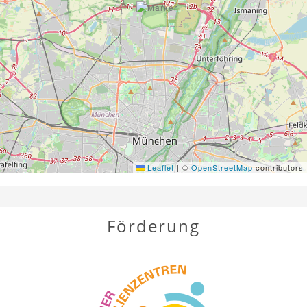
Leaflet
|
©
OpenStreetMap
contributors
Förderung