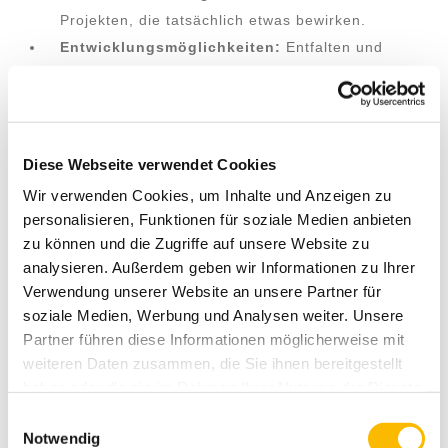
Projekten, die tatsächlich etwas bewirken.
Entwicklungsmöglichkeiten:
Entfalten und
entwickeln Sie Ihre Fähigkeiten in einer
Arbeitsumgebung, die diese wertschätzt und
fördert.
Engagiertes Team:
Werden Sie Teil eines
Diese Webseite verwendet Cookies
motivierten Teams.
Wir verwenden Cookies, um Inhalte und Anzeigen zu
Zukunftsorientierte
personalisieren, Funktionen für soziale Medien anbieten
Arbeitsumgebung:
Wir setzen auf innovative
zu können und die Zugriffe auf unsere Website zu
Ansätze und bieten Ihnen die Möglichkeit, Ihre
analysieren. Außerdem geben wir Informationen zu Ihrer
Ideen einzubringen und umzusetzen.
Verwendung unserer Website an unsere Partner für
soziale Medien, Werbung und Analysen weiter. Unsere
Vielfalt und Inklusion:
Wir schätzen Vielfalt,
Partner führen diese Informationen möglicherweise mit
haben die
Charta der Vielfalt
bereits
2011
weiteren Daten zusammen, die Sie ihnen bereitgestellt
unterzeichnet
und praktizieren aktives Diversity
haben oder die sie im Rahmen Ihrer Nutzung der Dienste
Management.
gesammelt haben. Sie geben Einwilligung zu unseren
Einwilligungsauswahl
Cookies, wenn Sie unsere Webseite weiterhin nutzen.
Notwendig