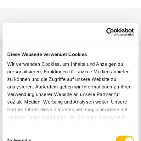
BEWOHNERTREFF
Diese Webseite verwendet Cookies
Zielgruppe
Wir verwenden Cookies, um Inhalte und Anzeigen zu
personalisieren, Funktionen für soziale Medien anbieten
zu können und die Zugriffe auf unsere Website zu
Der Bewohnertreff ist ein Angebot der
analysieren. Außerdem geben wir Informationen zu Ihrer
quartiersbezogenen Bewohnerarbeit, der die
Verwendung unserer Website an unsere Partner für
BewohnerInnen des Stadtteils Harthof / Am Hart dazu
soziale Medien, Werbung und Analysen weiter. Unsere
befähigen möchte, sich aktiv für eine Verbesserung ihres
Partner führen diese Informationen möglicherweise mit
Wohnumfeldes, ihrer Lebensbedingungen sowie ihrer
weiteren Daten zusammen, die Sie ihnen bereitgestellt
Alltags- und Lebenssituation einzusetzen. Der
haben oder die sie im Rahmen Ihrer Nutzung der Dienste
gesammelt haben. Sie geben Einwilligung zu unseren
Bewohnertreff ist ein Projekt der Landeshauptstadt
Einwilligungsauswahl
Cookies, wenn Sie unsere Webseite weiterhin nutzen.
Notwendig
München unter dem Namen „Quartierbezogene