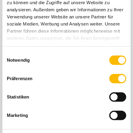
zu können und die Zugriffe auf unsere Website zu
analysieren. Außerdem geben wir Informationen zu Ihrer
Verwendung unserer Website an unsere Partner für
soziale Medien, Werbung und Analysen weiter. Unsere
Partner führen diese Informationen möglicherweise mit
weiteren Daten zusammen, die Sie ihnen bereitgestellt
haben oder die sie im Rahmen Ihrer Nutzung der Dienste
gesammelt haben. Sie geben Einwilligung zu unseren
Einwilligungsauswahl
Cookies, wenn Sie unsere Webseite weiterhin nutzen.
Notwendig
Präferenzen
Sozialpädagogische
Lernhilfe integrativ (SPLHI)
Statistiken
Kinder und Jugendliche ab 8 Jahren,
die vormals eine Heilpädagogische
Tagesstätte (HPT) besucht haben. Die
Marketing
Hilfe nach § 35a SGB VIII ist beendet.
Eine weitere, individuelle Unterstützung