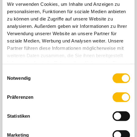
Wir verwenden Cookies, um Inhalte und Anzeigen zu
MEHR
personalisieren, Funktionen für soziale Medien anbieten
zu können und die Zugriffe auf unsere Website zu
analysieren. Außerdem geben wir Informationen zu Ihrer
Verwendung unserer Website an unsere Partner für
soziale Medien, Werbung und Analysen weiter. Unsere
Partner führen diese Informationen möglicherweise mit
4. FEBRUAR 2026, 15:00–17:30
weiteren Daten zusammen, die Sie ihnen bereitgestellt
UHR: WORKSHOP
haben oder die sie im Rahmen Ihrer Nutzung der Dienste
GESUNDHEITSBEWUSSTSEIN IM
gesammelt haben. Sie geben Einwilligung zu unseren
Einwilligungsauswahl
ALLTAG
Cookies, wenn Sie unsere Webseite weiterhin nutzen.
Notwendig
Wo?Dientzenhoferstr. 68, 80937 München Wann?
Mittwoch, 4. Februar 2026, 15:00–17:30 Uhr (mit Pause)
Präferenzen
Wir können ohne viel Zeitaufwand etwas Effekt…
Statistiken
MEHR
Marketing