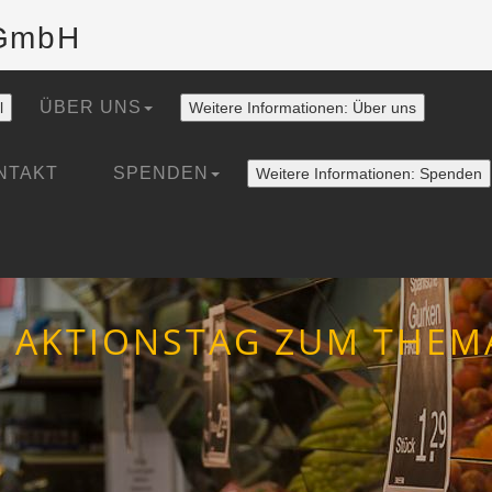
gGmbH
ÜBER UNS
l
Weitere Informationen: Über uns
NTAKT
SPENDEN
Weitere Informationen: Spenden
 AKTIONSTAG ZUM THEMA