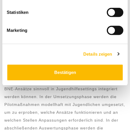
Angebote
Statistiken
Die Entwicklung des übertragbaren Modells erfolgt in
Marketing
drei Phasen. In allen Projektphasen werden sowohl junge
Menschen als auch Fachkräfte der Jugendhilfe mit ihren
jeweiligen Expertisen und Perspektiven aktiv
Details zeigen
eingebunden.
Bestätigen
In der Konzipierungsphase werden Pilotmaßnahmen
entwickelt und Bedarfe erhoben, um zu ermitteln, wie
BNE-Ansätze sinnvoll in Jugendhilfesettings integriert
werden können. In der Umsetzungsphase werden die
Pilotmaßnahmen modellhaft mit Jugendlichen umgesetzt,
um zu erproben, welche Ansätze funktionieren und an
welchen Stellen Anpassungen erforderlich sind. In der
abschließenden Auswertungsphase werden die