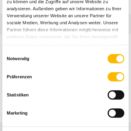
zu können und die Zugriffe auf unsere Website zu
Fax:
+49 89 549177-44
analysieren. Außerdem geben wir Informationen zu Ihrer
Verwendung unserer Website an unsere Partner für
soziale Medien, Werbung und Analysen weiter. Unsere
Partner führen diese Informationen möglicherweise mit
weiteren Daten zusammen, die Sie ihnen bereitgestellt
haben oder die sie im Rahmen Ihrer Nutzung der Dienste
gesammelt haben. Sie geben Einwilligung zu unseren
Einwilligungsauswahl
Cookies, wenn Sie unsere Webseite weiterhin nutzen.
Notwendig
Salam Daoud
Dozentin und sozialpädagogische Begleitung BVJ/k
Präferenzen
Adresse:
Städt. BS f. d. EH Mitte
Lindwurmstraße 90
80337 München
Statistiken
E-Mail:
s.daoud@etc-muenchen.de
Tel.:
+49 89 203 5200 117
Marketing
Fax:
+49 89 23332575