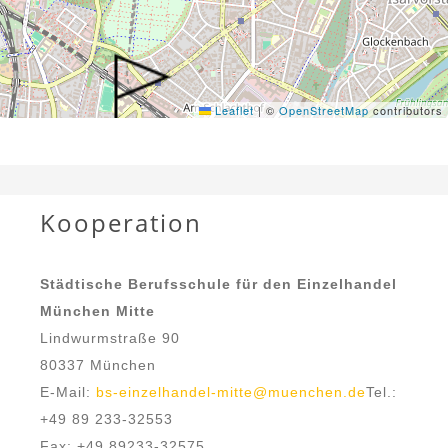
Leaflet
|
©
OpenStreetMap
contributors
Kooperation
Städtische Berufsschule für den Einzelhandel
München Mitte
Lindwurmstraße 90
80337 München
E-Mail:
bs-einzelhandel-mitte@muenchen.de
Tel.:
+49 89 233-32553
Fax: +49 89233-32575