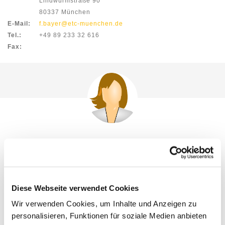
Lindwurmstraße 90
80337 München
E-Mail:
f.bayer@etc-muenchen.de
Tel.:
+49 89 233 32 616
Fax:
Sebnem Bilen
Sozialpädagogische Begleitung BVJ/k
Adresse:
BS f. d. EH Mitte
Lindwurmstraße 90
Diese Webseite verwendet Cookies
80337 München
Wir verwenden Cookies, um Inhalte und Anzeigen zu
E-Mail:
s.bilen@etc-muenchen.de
personalisieren, Funktionen für soziale Medien anbieten
Tel.:
+49 89 549177-72